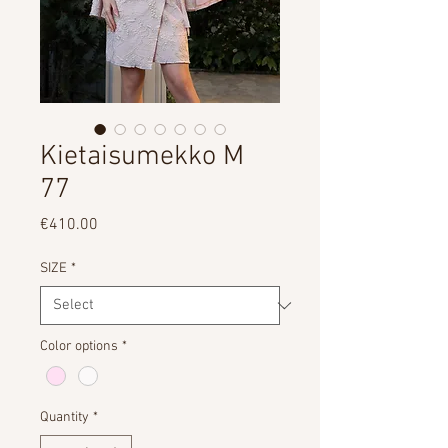
Kietaisumekko M
77
Price
€410.00
SIZE
*
Color options
*
Quantity
*