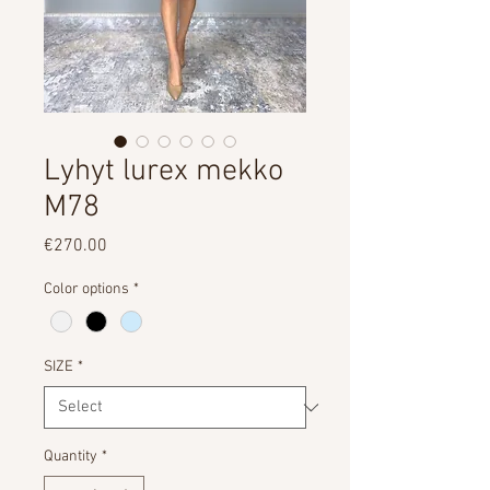
Lyhyt lurex mekko
M78
Price
€270.00
Color options
*
SIZE
*
Quantity
*