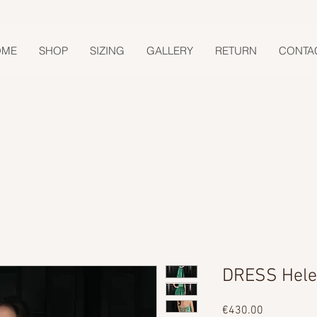
OME
SHOP
SIZING
GALLERY
RETURN
CONTA
DRESS Hel
Price
€430.00