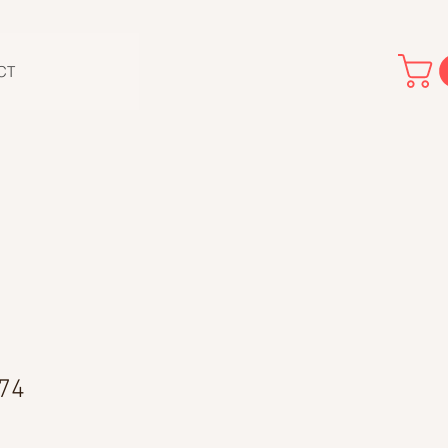
CT
 74