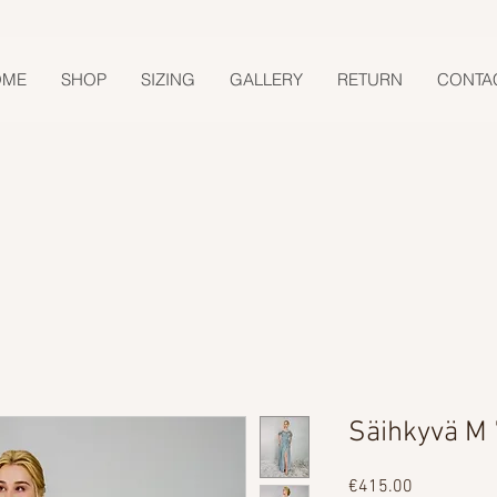
OME
SHOP
SIZING
GALLERY
RETURN
CONTA
Säihkyvä M
Price
€415.00