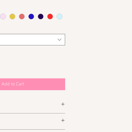
Add to Cart
at vuokrata puvun. Lomake löytyy