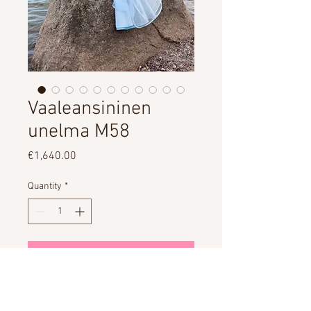
Vaaleansininen
unelma M58
Price
€1,640.00
Quantity
*
Add to Cart
VUOKRAUS 410/820€