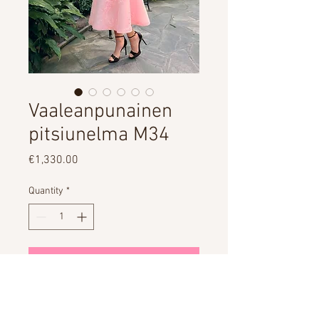
Vaaleanpunainen
pitsiunelma M34
Price
€1,330.00
Quantity
*
Add to Cart
VUOKRAUS