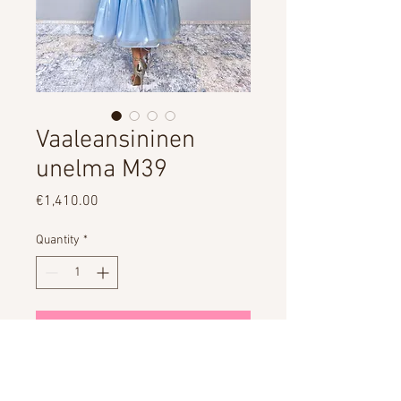
Vaaleansininen
unelma M39
Price
€1,410.00
Quantity
*
Add to Cart
VUOKRAUS